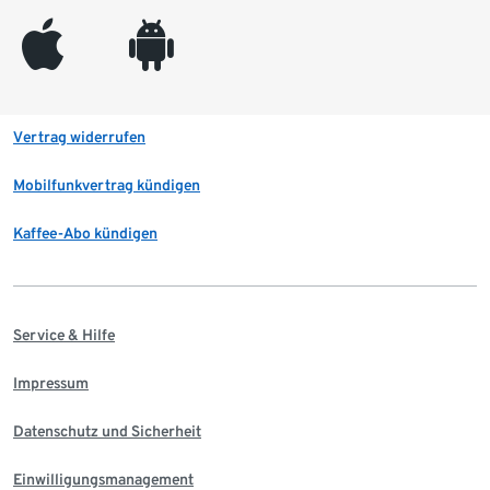
appleinc
android
Vertrag widerrufen
Mobilfunkvertrag kündigen
Kaffee-Abo kündigen
Service & Hilfe
Impressum
Datenschutz und Sicherheit
Einwilligungsmanagement