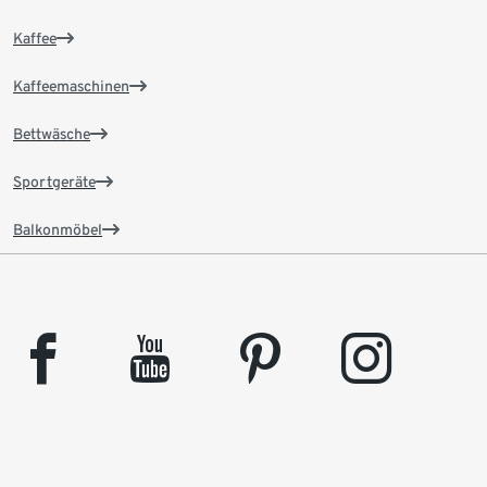
Kaffee
Kaffeemaschinen
Bettwäsche
Sportgeräte
Balkonmöbel
facebook
youtube
pinterest
instagram