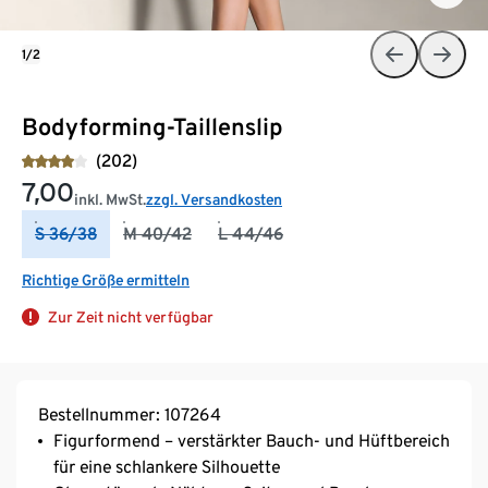
1/2
Bodyforming-Taillenslip
(202)
7,00
inkl. MwSt.
zzgl. Versandkosten
S 36/38
M 40/42
L 44/46
Richtige Größe ermitteln
Zur Zeit nicht verfügbar
Bestellnummer: 107264
Figurformend – verstärkter Bauch- und Hüftbereich
für eine schlankere Silhouette