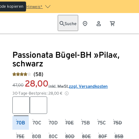
ode kopieren
Hinweis*
Suche
Passionata Bügel-BH »Pila«,
schwarz
(58)
28,00
47,00
inkl. MwSt.
zzgl. Versandkosten
30-Tage-Bestpreis:
28,00
€
70B
70C
70D
70E
75B
75C
75D
75E
80B
80C
80D
80E
80F
85B