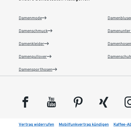
Damenmode
Damenbluse
Damenschmuck
Damenunter
Damenkleider
Damenhose
Damenpullover
Damenschuh
Damensporthosen
facebook
youtube
pinterest
xing
insta
Vertrag widerrufen
Mobilfunkvertrag kündigen
Kaffee-A