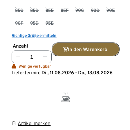
85C
85D
85E
85F
90C
90D
90E
90F
95D
95E
Richtige Größe ermitteln
Anzahl
In den Warenkorb
Wenige verfügbar
Liefertermin:
Di., 11.08.2026 - Do., 13.08.2026
Artikel merken