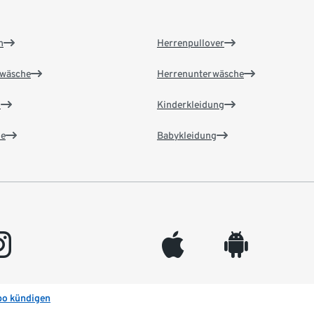
n
Herrenpullover
wäsche
Herrenunterwäsche
n
Kinderkleidung
e
Babykleidung
gram
appleinc
android
bo kündigen