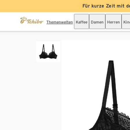
Für kurze Zeit mit d
Themenwelten
Kaffee
Damen
Herren
Kin