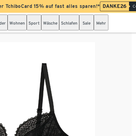
er TchiboCard 15% auf fast alles sparen!*
DANKE26
C
der
Wohnen
Sport
Wäsche
Schlafen
Sale
Mehr