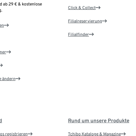
d ab 29 € & kostenlose
Click & Collect
.
Filialreservierung
en
Filialfinder
ner
e ändern
d
Rund um unsere Produkte
os registrieren
Tchibo Kataloge & Magazine