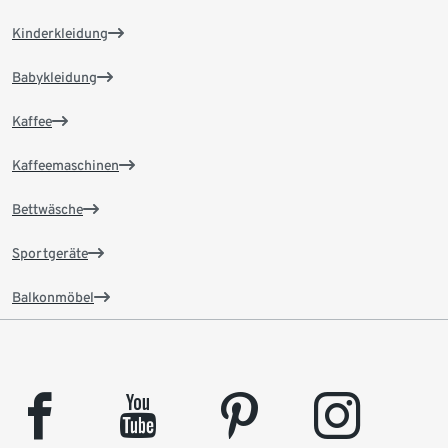
Kinderkleidung
Babykleidung
Kaffee
Kaffeemaschinen
Bettwäsche
Sportgeräte
Balkonmöbel
facebook
youtube
pinterest
instagram