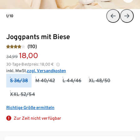
1/10
Joggpants mit Biese
(110)
18,00
34,99
30-Tage-Bestpreis:
18,00
€
inkl. MwSt.
zzgl. Versandkosten
S 36/38
M 40/42
L 44/46
XL 48/50
XXL 52/54
Richtige Größe ermitteln
Zur Zeit nicht verfügbar