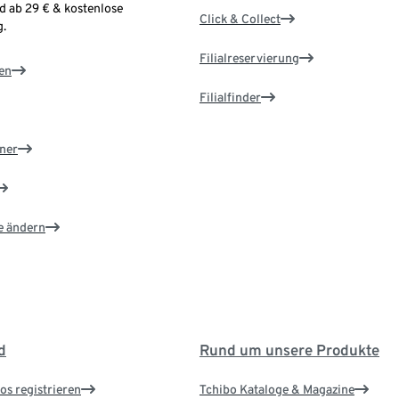
d ab 29 € & kostenlose
Click & Collect
.
Filialreservierung
en
Filialfinder
ner
e ändern
d
Rund um unsere Produkte
os registrieren
Tchibo Kataloge & Magazine