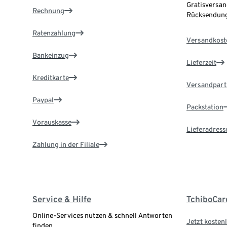
Gratisversan
Rechnung
Rücksendung
Ratenzahlung
Versandkost
Bankeinzug
Lieferzeit
Kreditkarte
Versandpart
Paypal
Packstation
Vorauskasse
Lieferadress
Zahlung in der Filiale
Service & Hilfe
TchiboCar
Online-Services nutzen & schnell Antworten
Jetzt kostenl
finden.