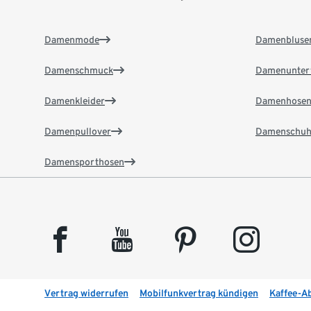
Damenmode
Damenbluse
Damenschmuck
Damenunter
Damenkleider
Damenhose
Damenpullover
Damenschuh
Damensporthosen
facebook
youtube
pinterest
instagram
Vertrag widerrufen
Mobilfunkvertrag kündigen
Kaffee-A