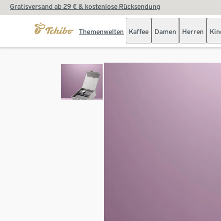
Gratisversand ab 29 € & kostenlose Rücksendung
Themenwelten
Kaffee
Damen
Herren
Kin