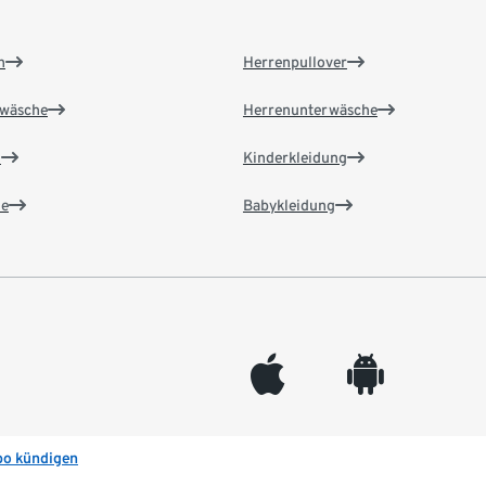
n
Herrenpullover
wäsche
Herrenunterwäsche
n
Kinderkleidung
e
Babykleidung
appleinc
android
bo kündigen