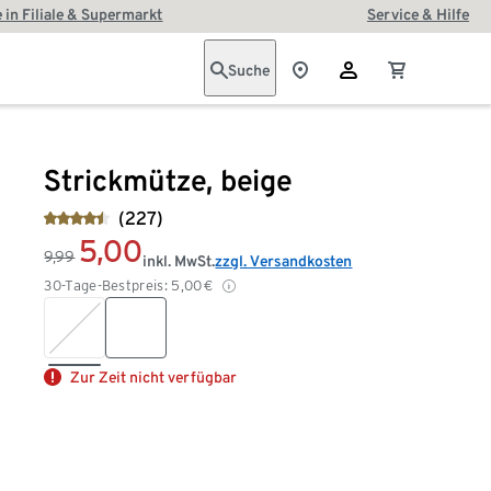
 in Filiale & Supermarkt
Service & Hilfe
Suche
Strickmütze, beige
(227)
5,00
9,99
inkl. MwSt.
zzgl. Versandkosten
30-Tage-Bestpreis:
5,00
€
Zur Zeit nicht verfügbar