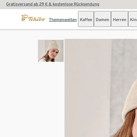
Gratisversand ab 29 € & kostenlose Rücksendung
Themenwelten
Kaffee
Damen
Herren
Kin