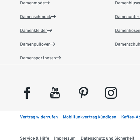
Damenmode
Damenbluse
Damenschmuck
Damenunter
Damenkleider
Damenhose
Damenpullover
Damenschuh
Damensporthosen
facebook
youtube
pinterest
instagram
Vertrag widerrufen
Mobilfunkvertrag kündigen
Kaffee-A
Service & Hilfe
Impressum
Datenschutz und Sicherheit