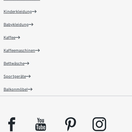
Kinderkleidung
Babykleidung
Kaffee
Kaffeemaschinen
Bettwäsche
Sportgeräte
Balkonmöbel
facebook
youtube
pinterest
instagram