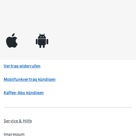
appleinc
android
Vertrag widerrufen
Mobilfunkvertrag kündigen
Kaffee-Abo kündigen
Service & Hilfe
Impressum