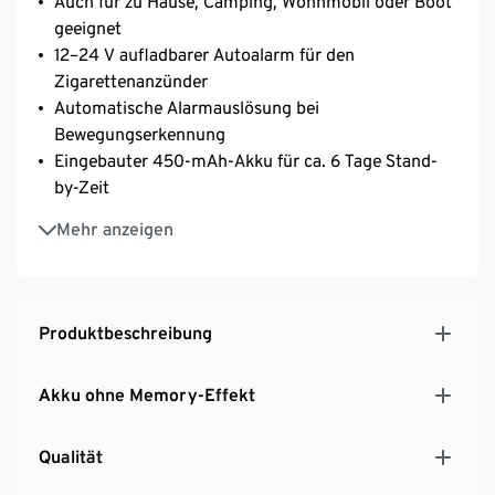
Auch für zu Hause, Camping, Wohnmobil oder Boot
geeignet
12–24 V aufladbarer Autoalarm für den
Zigarettenanzünder
Automatische Alarmauslösung bei
Bewegungserkennung
Eingebauter 450-mAh-Akku für ca. 6 Tage Stand-
by-Zeit
Eingebaute Alarmsirene mit 110 dB
Mehr anzeigen
2 USB-Ladeanschlüsse mit je 5 V/1 A
Ausgangsleistung
Fernbedienung zum Aktivieren/Deaktivieren des
Alarms
Produktbeschreibung
LED-Statusanzeige
Akku ohne Memory-Effekt
Qualität