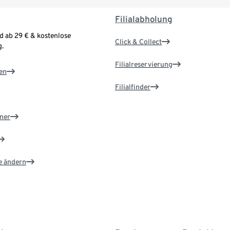
Filialabholung
d ab 29 € & kostenlose
Click & Collect
.
Filialreservierung
en
Filialfinder
ner
e ändern