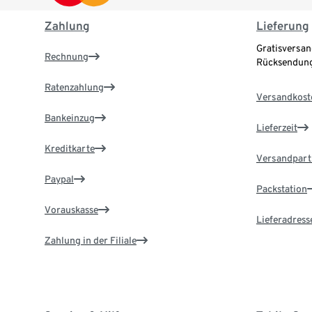
Zahlung
Lieferung
Gratisversan
Rechnung
Rücksendung
Ratenzahlung
Versandkost
Bankeinzug
Lieferzeit
Kreditkarte
Versandpart
Paypal
Packstation
Vorauskasse
Lieferadress
Zahlung in der Filiale