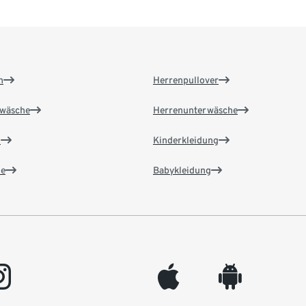
n
Herrenpullover
wäsche
Herrenunterwäsche
n
Kinderkleidung
e
Babykleidung
gram
appleinc
android