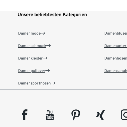
Unsere beliebtesten Kategorien
Damenmode
Damenbluse
Damenschmuck
Damenunter
Damenkleider
Damenhose
Damenpullover
Damenschuh
Damensporthosen
facebook
youtube
pinterest
xing
insta