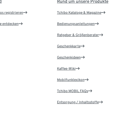
d
Rund um unsere Produkte
os registrieren
Tchibo Kataloge & Magazine
le entdecken
Bedienungsanleitungen
Ratgeber & Größenberater
Geschenkkarte
Geschenkideen
Kaffee-Wiki
Mobilfunklexikon
Tchibo MOBIL FAQs
Entsorgung / Inhaltsstoffe