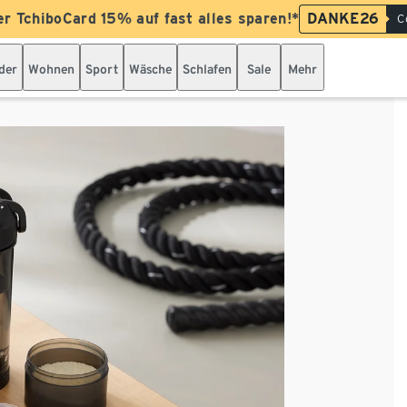
er TchiboCard 15% auf fast alles sparen!*
DANKE26
C
der
Wohnen
Sport
Wäsche
Schlafen
Sale
Mehr