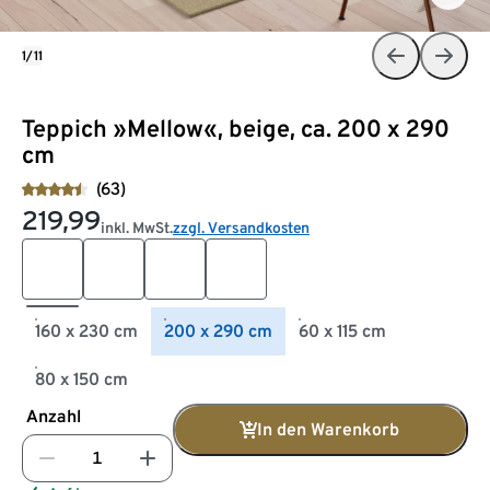
1/11
Teppich »Mellow«, beige, ca. 200 x 290
cm
(63)
219,99
inkl. MwSt.
zzgl. Versandkosten
160 x 230 cm
200 x 290 cm
60 x 115 cm
80 x 150 cm
Anzahl
In den Warenkorb