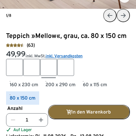
1/8
Teppich »Mellow«, grau, ca. 80 x 150 cm
(63)
49,99
inkl. MwSt.
inkl. Versandkosten
160 x 230 cm
200 x 290 cm
60 x 115 cm
80 x 150 cm
Anzahl
In den Warenkorb
Auf Lager