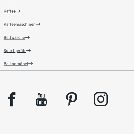
Kaffee
Kaffeemaschinen
Bettwäsche
Sportgeräte
Balkonmöbel
facebook
youtube
pinterest
instagram