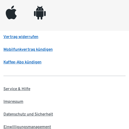
appleinc
android
Vertrag widerrufen
Mobilfunkvertrag kündigen
Kaffee-Abo kündigen
Service & Hilfe
Impressum
Datenschutz und Sicherheit
Einwilligungsmanagement