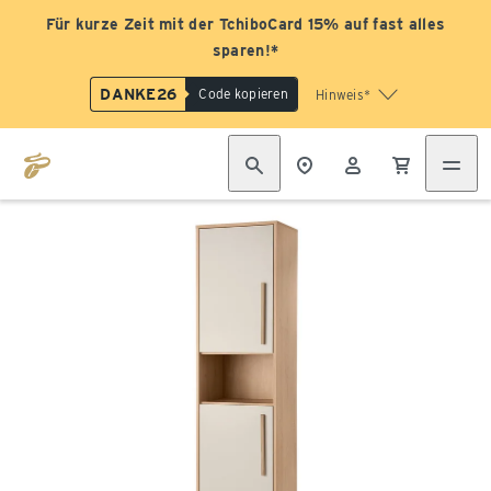
Für kurze Zeit mit der TchiboCard 15% auf fast alles
sparen!*
DANKE26
Code kopieren
Hinweis*