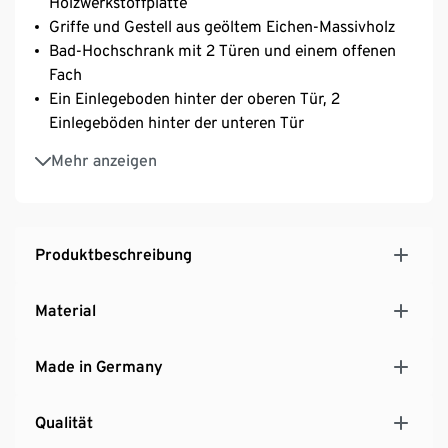
Holzwerkstoffplatte
Griffe und Gestell aus geöltem Eichen-Massivholz
Bad-Hochschrank mit 2 Türen und einem offenen
Fach
Ein Einlegeboden hinter der oberen Tür, 2
Einlegeböden hinter der unteren Tür
Einlegeböden sind 3-fach höhenverstellbar
Mehr anzeigen
Tür ist beidseitig anschlagbar
Lautloses Schließen der Tür durch Soft-Close-
Mechanismus
Tür mit Klickscharnieren – einfache Montage
Produktbeschreibung
Inkl. Wandhalterung für die Wandmontage
Mit Bodenschonern
Material
MADE IN GERMANY
Made in Germany
Qualität