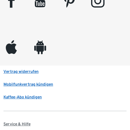
facebook
youtube
pinterest
instagram
appleinc
android
Vertrag widerrufen
Mobilfunkvertrag kündigen
Kaffee-Abo kündigen
Service & Hilfe