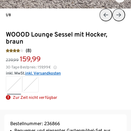
1/8
WOOOD Lounge Sessel mit Hocker,
braun
(8)
159,99
239,99
30-Tage-Bestpreis:
159,99
€
inkl. MwSt.
inkl. Versandkosten
Zur Zeit nicht verfügbar
Bestellnummer: 236866
Bequemes und elegantes Gartenmöbel-Set aus