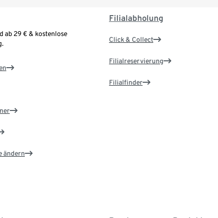
Filialabholung
d ab 29 € & kostenlose
Click & Collect
.
Filialreservierung
en
Filialfinder
ner
e ändern