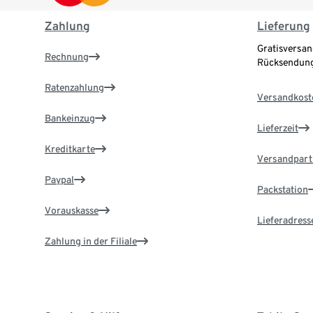
Zahlung
Lieferung
Gratisversan
Rechnung
Rücksendung
Ratenzahlung
Versandkost
Bankeinzug
Lieferzeit
Kreditkarte
Versandpart
Paypal
Packstation
Vorauskasse
Lieferadress
Zahlung in der Filiale