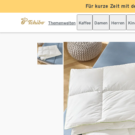
Für kurze Zeit mit d
Themenwelten
Kaffee
Damen
Herren
Kin