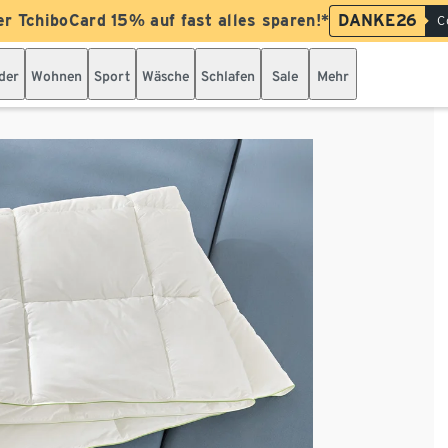
er TchiboCard 15% auf fast alles sparen!*
DANKE26
C
der
Wohnen
Sport
Wäsche
Schlafen
Sale
Mehr