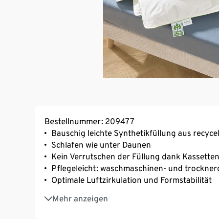
Bestellnummer: 209477
Bauschig leichte Synthetikfüllung aus recyce
Schlafen wie unter Daunen
Kein Verrutschen der Füllung dank Kassett
Pflegeleicht: waschmaschinen- und trockner
Optimale Luftzirkulation und Formstabilität
irisette® greenline: exklusiv entwickelt für T
Mehr anzeigen
Mit recyceltem Material
Diese Bettdecke schont Ressourcen.