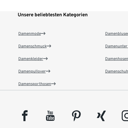
Unsere beliebtesten Kategorien
Damenmode
Damenbluse
Damenschmuck
Damenunter
Damenkleider
Damenhose
Damenpullover
Damenschuh
Damensporthosen
facebook
youtube
pinterest
xing
insta