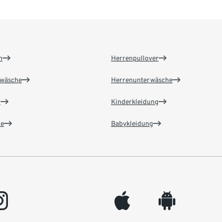
n
Herrenpullover
wäsche
Herrenunterwäsche
n
Kinderkleidung
e
Babykleidung
gram
appleinc
android