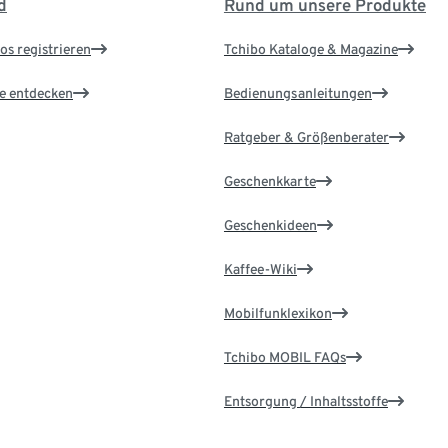
d
Rund um unsere Produkte
os registrieren
Tchibo Kataloge & Magazine
le entdecken
Bedienungsanleitungen
Ratgeber & Größenberater
Geschenkkarte
Geschenkideen
Kaffee-Wiki
Mobilfunklexikon
Tchibo MOBIL FAQs
Entsorgung / Inhaltsstoffe