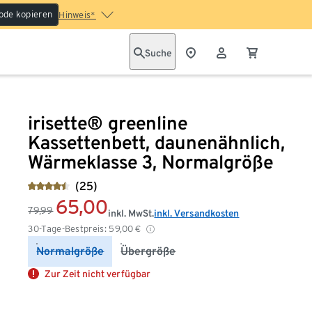
ode kopieren
Hinweis*
Suche
irisette® greenline
Kassettenbett, daunenähnlich,
Wärmeklasse 3, Normalgröße
(25)
65,00
79,99
inkl. MwSt.
inkl. Versandkosten
30-Tage-Bestpreis:
59,00
€
Normalgröße
Übergröße
Zur Zeit nicht verfügbar