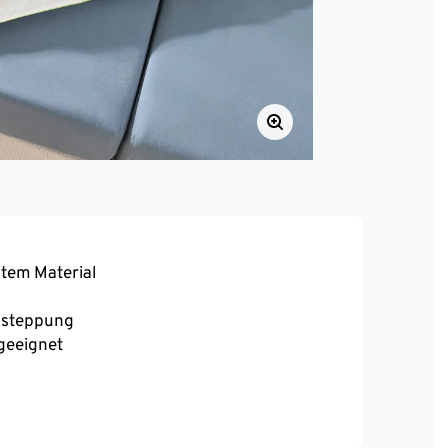
ltem Material
ensteppung
geeignet
chibo