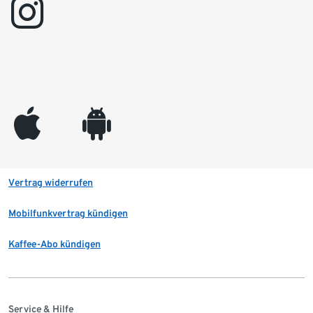
instagram
appleinc
android
Vertrag widerrufen
Mobilfunkvertrag kündigen
Kaffee-Abo kündigen
Service & Hilfe