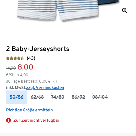
2 Baby-Jerseyshorts
(43)
8,00
14,99
€/Stück
4,00
30-Tage-Bestpreis:
8,00
€
inkl. MwSt.
zzgl. Versandkosten
50/56
62/68
74/80
86/92
98/104
Richtige Größe ermitteln
Zur Zeit nicht verfügbar