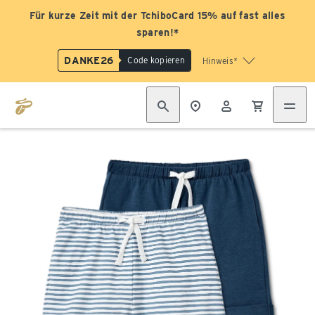
Für kurze Zeit mit der TchiboCard 15% auf fast alles
sparen!*
DANKE26
Code kopieren
Hinweis*