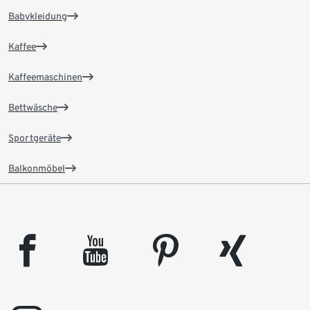
Babykleidung
Kaffee
Kaffeemaschinen
Bettwäsche
Sportgeräte
Balkonmöbel
facebook
youtube
pinterest
xing