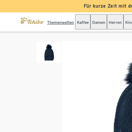
Für kurze Zeit mit d
Themenwelten
Kaffee
Damen
Herren
Kin