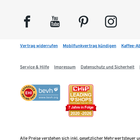
facebook
youtube
pinterest
instagram
Vertrag widerrufen
Mobilfunkvertrag kündigen
Kaffee-A
Service & Hilfe
Impressum
Datenschutz und Sicherheit
Alle Preise verstehen sich inkl. gesetzlicher Mehrwertsteuer u