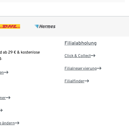
Filialabholung
d ab 29 € & kostenlose
Click & Collect
.
Filialreservierung
en
Filialfinder
ner
e ändern