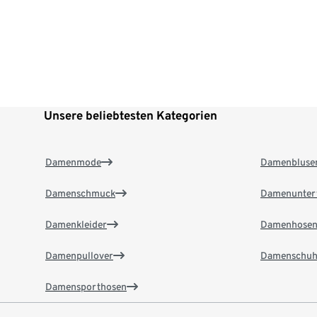
Unsere beliebtesten Kategorien
Damenmode
Damenbluse
Damenschmuck
Damenunter
Damenkleider
Damenhose
Damenpullover
Damenschuh
Damensporthosen