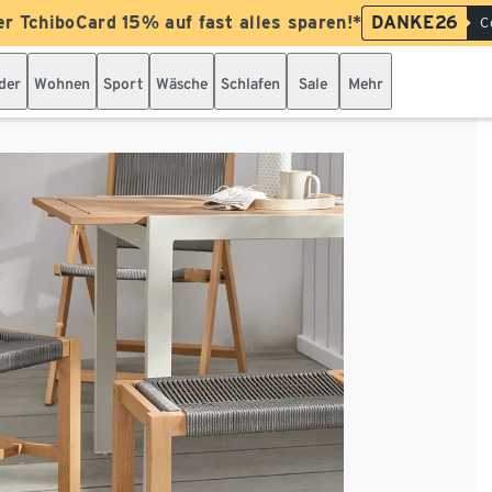
er TchiboCard 15% auf fast alles sparen!*
DANKE26
C
der
Wohnen
Sport
Wäsche
Schlafen
Sale
Mehr