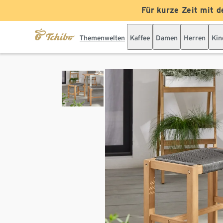
Für kurze Zeit mit d
Themenwelten
Kaffee
Damen
Herren
Kin