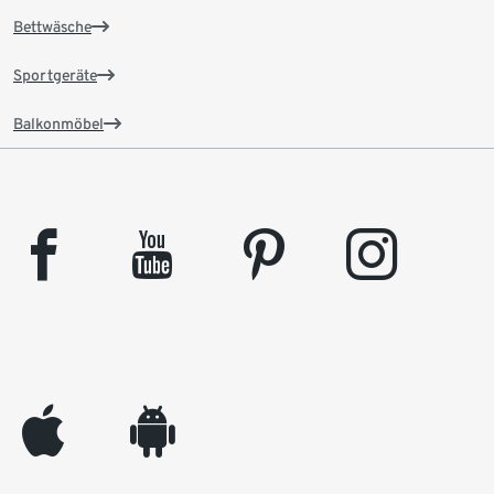
Bettwäsche
Sportgeräte
Balkonmöbel
facebook
youtube
pinterest
instagram
appleinc
android