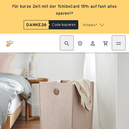
Für kurze Zeit mit der TchiboCard 15% auf fast alles
sparen!*
DANKE26
Code kopieren
Hinweis*