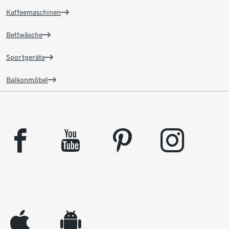
Kaffeemaschinen
Bettwäsche
Sportgeräte
Balkonmöbel
facebook
youtube
pinterest
instagram
appleinc
android