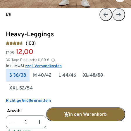
1/5
Heavy-Leggings
(103)
12,00
17,99
30-Tage-Bestpreis:
11,00
€
inkl. MwSt.
zzgl. Versandkosten
S 36/38
M 40/42
L 44/46
XL 48/50
XXL 52/54
Richtige Größe ermitteln
Anzahl
In den Warenkorb