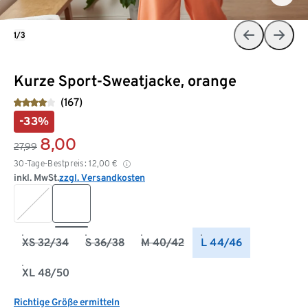
1/3
Kurze Sport-Sweatjacke, orange
(167)
-33%
8,00
27,99
30-Tage-Bestpreis:
12,00
€
inkl. MwSt.
zzgl. Versandkosten
XS 32/34
S 36/38
M 40/42
L 44/46
XL 48/50
Richtige Größe ermitteln