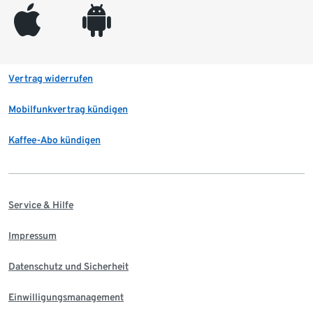
appleinc
android
Vertrag widerrufen
Mobilfunkvertrag kündigen
Kaffee-Abo kündigen
Service & Hilfe
Impressum
Datenschutz und Sicherheit
Einwilligungsmanagement