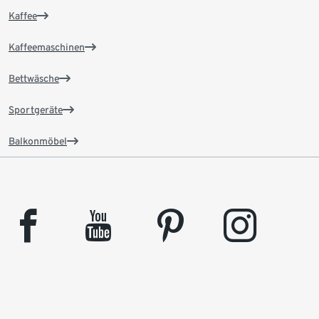
Kaffee
Kaffeemaschinen
Bettwäsche
Sportgeräte
Balkonmöbel
facebook
youtube
pinterest
instagram