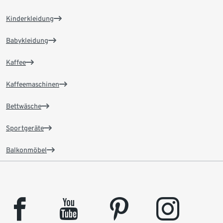
Kinderkleidung
Babykleidung
Kaffee
Kaffeemaschinen
Bettwäsche
Sportgeräte
Balkonmöbel
facebook
youtube
pinterest
instagram