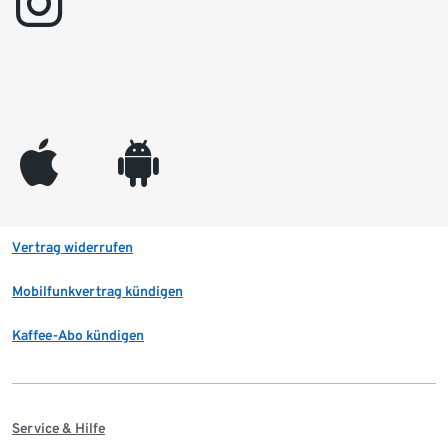
instagram
appleinc
android
Vertrag widerrufen
Mobilfunkvertrag kündigen
Kaffee-Abo kündigen
Service & Hilfe