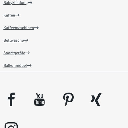
Babykleidung
Kaffee
Kaffeemaschinen
Bettwäsche
Sportgeräte
Balkonmöbel
facebook
youtube
pinterest
xing