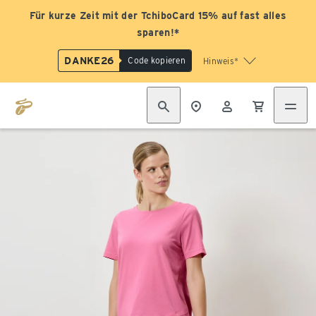
Für kurze Zeit mit der TchiboCard 15% auf fast alles
sparen!*
DANKE26
Code kopieren
Hinweis*