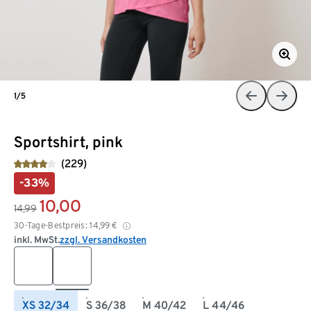
1/5
Sportshirt, pink
(229)
-33%
10,00
14,99
30-Tage-Bestpreis:
14,99
€
inkl. MwSt.
zzgl. Versandkosten
XS 32/34
S 36/38
M 40/42
L 44/46