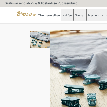
Gratisversand ab 29 € & kostenlose Rücksendung
Themenwelten
Kaffee
Damen
Herren
Kin