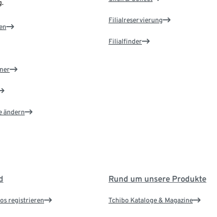
.
Filialreservierung
en
Filialfinder
ner
e ändern
d
Rund um unsere Produkte
os registrieren
Tchibo Kataloge & Magazine