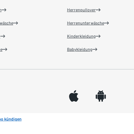
n
Herrenpullover
wäsche
Herrenunterwäsche
n
Kinderkleidung
e
Babykleidung
appleinc
android
bo kündigen