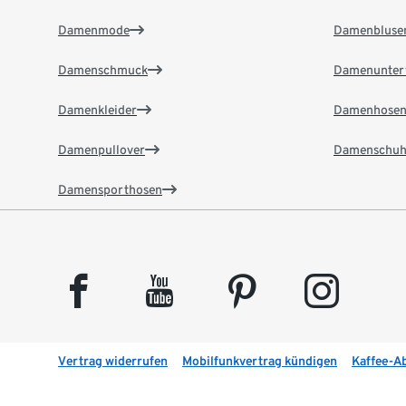
Damenmode
Damenbluse
Damenschmuck
Damenunter
Damenkleider
Damenhose
Damenpullover
Damenschuh
Damensporthosen
facebook
youtube
pinterest
instagram
Vertrag widerrufen
Mobilfunkvertrag kündigen
Kaffee-A