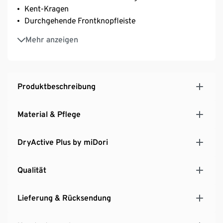
Kent-Kragen
Durchgehende Frontknopfleiste
Reißverschluss-Brusttasche
Mehr anzeigen
2-Knopf-Manschetten
Krempelbare Ärmel ‒ fixierbar mit Riegel und Knopf
Mit nachhaltiger Baumwolle
Produktbeschreibung
Material & Pflege
DryActive Plus by miDori
Qualität
Lieferung & Rücksendung