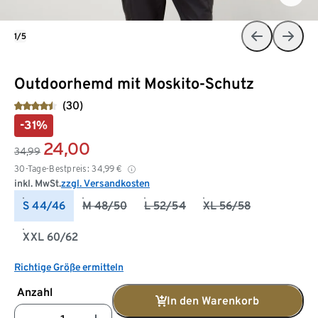
1/5
Outdoorhemd mit Moskito-Schutz
(30)
-31%
24,00
34,99
30-Tage-Bestpreis:
34,99
€
inkl. MwSt.
zzgl. Versandkosten
S 44/46
M 48/50
L 52/54
XL 56/58
XXL 60/62
Richtige Größe ermitteln
Anzahl
In den Warenkorb