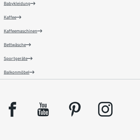
Babykleidung
Kaffee
Kaffeemaschinen
Bettwäsche
Sportgeräte
Balkonmöbel
facebook
youtube
pinterest
instagram