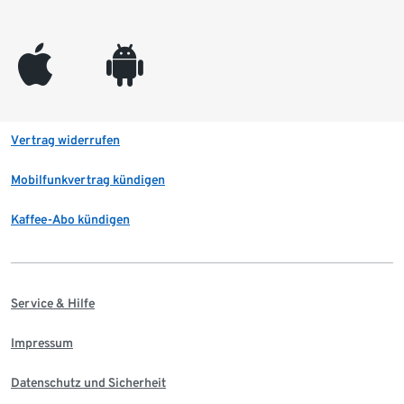
appleinc
android
Vertrag widerrufen
Mobilfunkvertrag kündigen
Kaffee-Abo kündigen
Service & Hilfe
Impressum
Datenschutz und Sicherheit