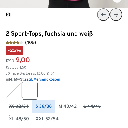
1/5
2 Sport-Tops, fuchsia und weiß
(405)
-25%
9,00
17,99
€/Stück
4,50
30-Tage-Bestpreis:
12,00
€
inkl. MwSt.
zzgl. Versandkosten
XS 32/34
S 36/38
M 40/42
L 44/46
XL 48/50
XXL 52/54