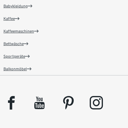
Babykleidung
Kaffee
Kaffeemaschinen
Bettwäsche
Sportgeräte
Balkonmöbel
facebook
youtube
pinterest
instagram