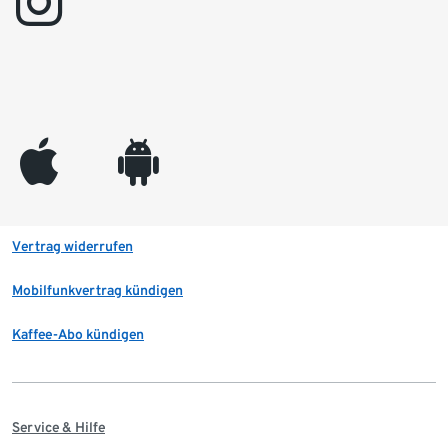
instagram
appleinc
android
Vertrag widerrufen
Mobilfunkvertrag kündigen
Kaffee-Abo kündigen
Service & Hilfe