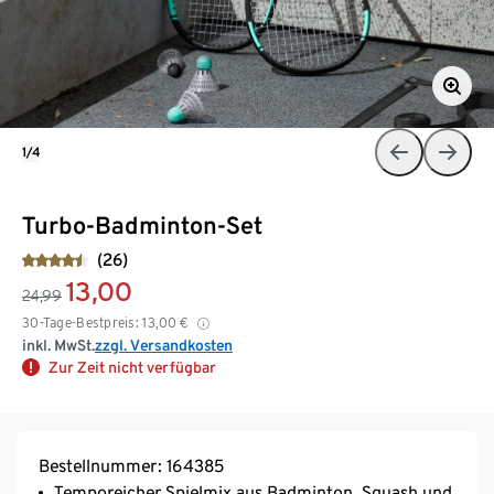
1/4
Turbo-Badminton-Set
(26)
13,00
24,99
30-Tage-Bestpreis:
13,00
€
inkl. MwSt.
zzgl. Versandkosten
Zur Zeit nicht verfügbar
Bestellnummer: 164385
Temporeicher Spielmix aus Badminton, Squash und