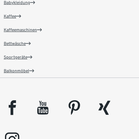
Babykleidung
Kaffee
Kaffeemaschinen
Bettwäsche
Sportgeräte
Balkonmöbel
facebook
youtube
pinterest
xing