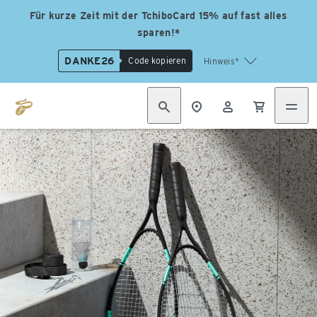
Für kurze Zeit mit der TchiboCard 15% auf fast alles
sparen!*
DANKE26
Code kopieren
Hinweis*