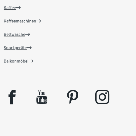
Kaffee
Kaffeemaschinen
Bettwäsche
Sportgeräte
Balkonmöbel
facebook
youtube
pinterest
instagram