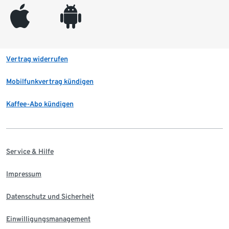
appleinc
android
Vertrag widerrufen
Mobilfunkvertrag kündigen
Kaffee-Abo kündigen
Service & Hilfe
Impressum
Datenschutz und Sicherheit
Einwilligungsmanagement