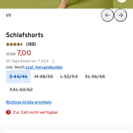
1/2
Schlafshorts
(188)
7,00
12,66
30-Tage-Bestpreis:
7,00
€
inkl. MwSt.
zzgl. Versandkosten
S 44/46
M 48/50
L 52/54
XL 56/58
XXL 60/62
Richtige Größe ermitteln
Zur Zeit nicht verfügbar