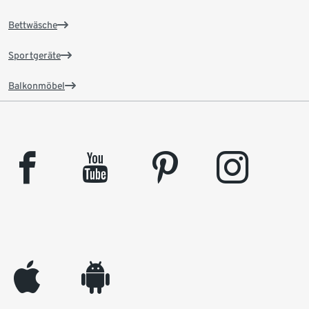
Bettwäsche
Sportgeräte
Balkonmöbel
facebook
youtube
pinterest
instagram
appleinc
android