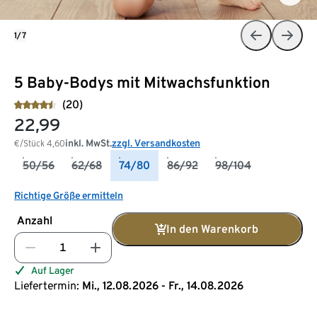
1/7
5 Baby-Bodys mit Mitwachsfunktion
(20)
22,99
inkl. MwSt.
zzgl. Versandkosten
€/Stück
4,60
50/56
62/68
74/80
86/92
98/104
Richtige Größe ermitteln
Anzahl
In den Warenkorb
Auf Lager
Liefertermin:
Mi., 12.08.2026 - Fr., 14.08.2026