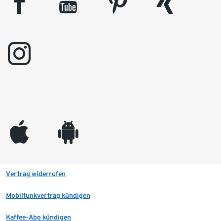
facebook
youtube
pinterest
xing
instagram
appleinc
android
Vertrag widerrufen
Mobilfunkvertrag kündigen
Kaffee-Abo kündigen