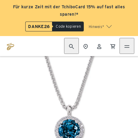
Für kurze Zeit mit der TchiboCard 15% auf fast alles
sparen!*
DANKE26
Code kopieren
Hinweis*