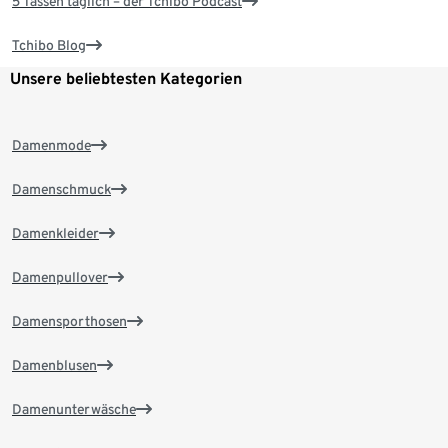
5 Tassen täglich – der Tchibo Podcast
Tchibo Blog
Unsere beliebtesten Kategorien
Damenmode
Damenschmuck
Damenkleider
Damenpullover
Damensporthosen
Damenblusen
Damenunterwäsche