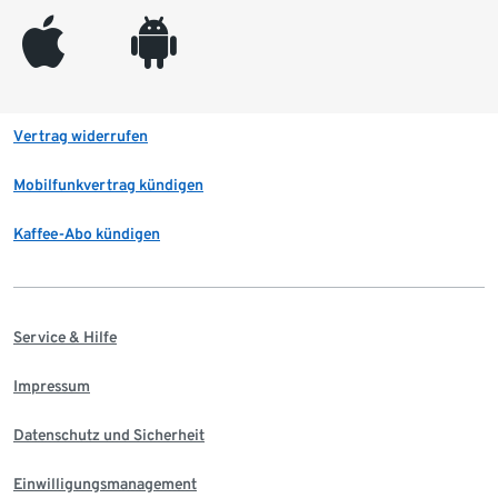
appleinc
android
Vertrag widerrufen
Mobilfunkvertrag kündigen
Kaffee-Abo kündigen
Service & Hilfe
Impressum
Datenschutz und Sicherheit
Einwilligungsmanagement