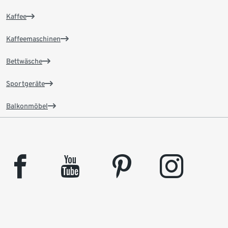
Kaffee
Kaffeemaschinen
Bettwäsche
Sportgeräte
Balkonmöbel
facebook
youtube
pinterest
instagram