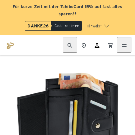
Für kurze Zeit mit der TchiboCard 15% auf fast alles
sparen!*
DANKE26
Code kopieren
Hinweis*