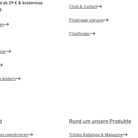
d ab 29 € & kostenlose
Click & Collect
.
Filialreservierung
en
Filialfinder
ner
e ändern
d
Rund um unsere Produkte
os registrieren
Tchibo Kataloge & Magazine