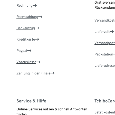
Gratisversan
Rechnung
Rücksendung
Ratenzahlung
Versandkost
Bankeinzug
Lieferzeit
Kreditkarte
Versandpart
Paypal
Packstation
Vorauskasse
Lieferadress
Zahlung in der Filiale
Service & Hilfe
TchiboCar
Online-Services nutzen & schnell Antworten
Jetzt kostenl
finden.