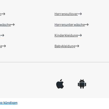
n
Herrenpullover
wäsche
Herrenunterwäsche
n
Kinderkleidung
e
Babykleidung
appleinc
android
bo kündigen