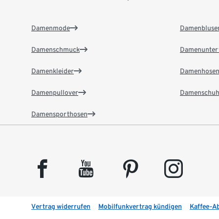
Damenmode
Damenbluse
Damenschmuck
Damenunter
Damenkleider
Damenhose
Damenpullover
Damenschuh
Damensporthosen
facebook
youtube
pinterest
instagram
Vertrag widerrufen
Mobilfunkvertrag kündigen
Kaffee-A