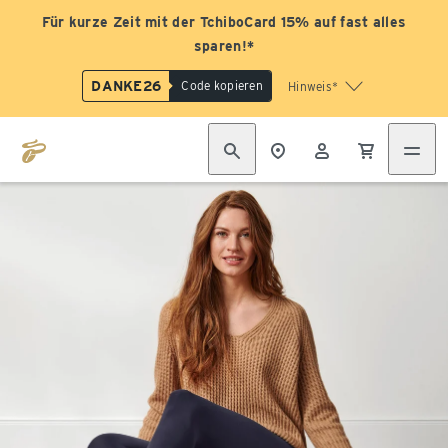
Für kurze Zeit mit der TchiboCard 15% auf fast alles
sparen!*
DANKE26
Code kopieren
Hinweis*