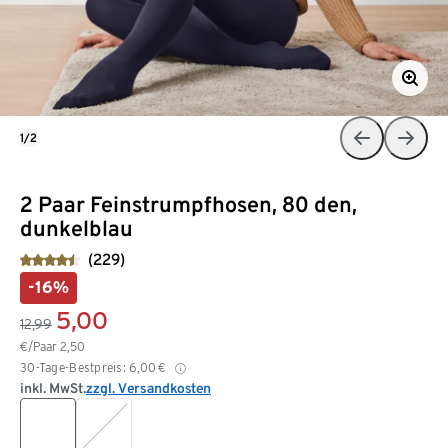
1/2
2 Paar Feinstrumpfhosen, 80 den,
dunkelblau
(229)
-16%
5,00
12,99
€/Paar
2,50
30-Tage-Bestpreis:
6,00
€
inkl. MwSt.
zzgl. Versandkosten