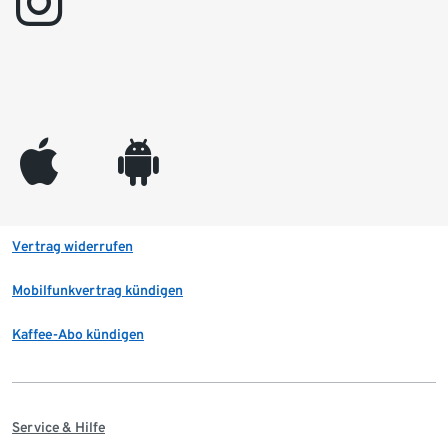
instagram
appleinc
android
Vertrag widerrufen
Mobilfunkvertrag kündigen
Kaffee-Abo kündigen
Service & Hilfe