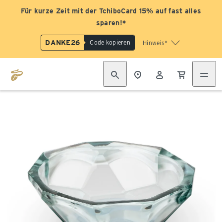
Für kurze Zeit mit der TchiboCard 15% auf fast alles
sparen!*
DANKE26
Code kopieren
Hinweis*