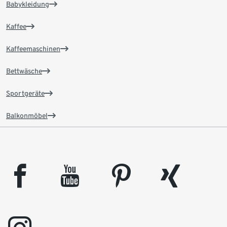
Babykleidung
Kaffee
Kaffeemaschinen
Bettwäsche
Sportgeräte
Balkonmöbel
facebook
youtube
pinterest
xing