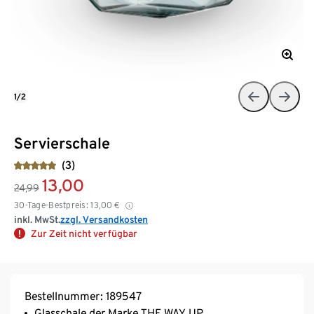
1/2
Servierschale
(3)
13,00
24,99
30-Tage-Bestpreis:
13,00
€
inkl. MwSt.
zzgl. Versandkosten
Zur Zeit nicht verfügbar
Bestellnummer: 189547
Glasschale der Marke THE WAY UP