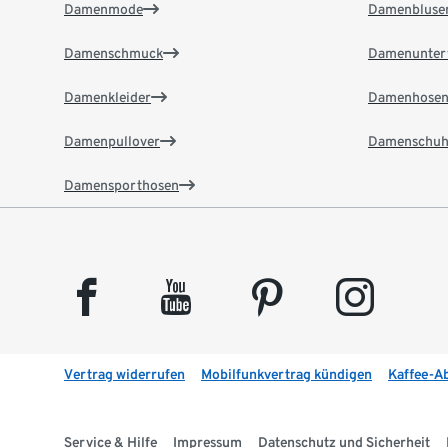
Damenmode
Damenbluse
Damenschmuck
Damenunter
Damenkleider
Damenhose
Damenpullover
Damenschuh
Damensporthosen
facebook
youtube
pinterest
instagram
Vertrag widerrufen
Mobilfunkvertrag kündigen
Kaffee-A
Service & Hilfe
Impressum
Datenschutz und Sicherheit