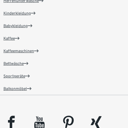
Herrenunterwäsche
Kinderkleidung
Babykleidung
Kaffee
Kaffeemaschinen
Bettwäsche
Sportgeräte
Balkonmöbel
facebook
youtube
pinterest
xing