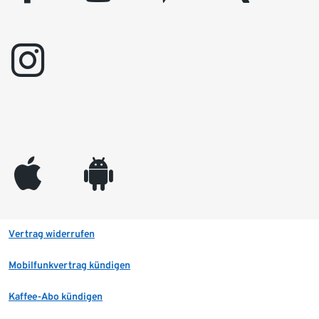
instagram
appleinc
android
Vertrag widerrufen
Mobilfunkvertrag kündigen
Kaffee-Abo kündigen