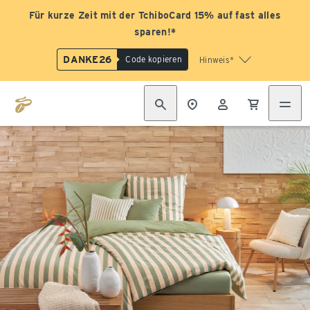
Für kurze Zeit mit der TchiboCard 15% auf fast alles
sparen!*
DANKE26
Code kopieren
Hinweis*