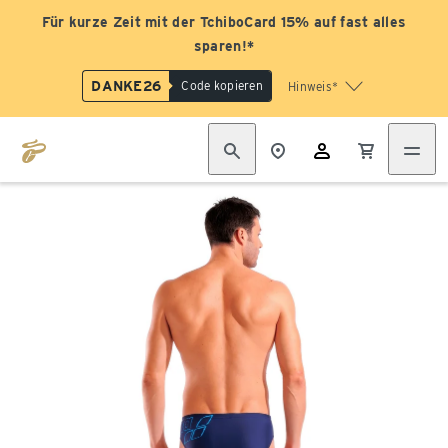
Für kurze Zeit mit der TchiboCard 15% auf fast alles
sparen!*
DANKE26
Code kopieren
Hinweis*