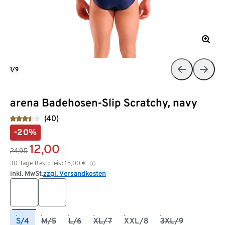
1/9
arena Badehosen-Slip Scratchy, navy
(40)
-20%
12,00
24,95
30-Tage-Bestpreis:
15,00
€
inkl. MwSt.
zzgl. Versandkosten
S/4
M/5
L/6
XL/7
XXL/8
3XL/9