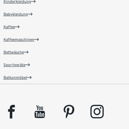
Kinderkleidung
Babykleidung
Kaffee
Kaffeemaschinen
Bettwäsche
Sportgeräte
Balkonmöbel
facebook
youtube
pinterest
instagram