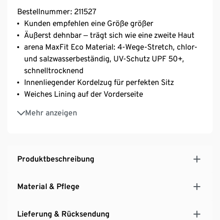
Bestellnummer: 211527
Kunden empfehlen eine Größe größer
Äußerst dehnbar ‒ trägt sich wie eine zweite Haut
arena MaxFit Eco Material: 4-Wege-Stretch, chlor-
und salzwasserbeständig, UV-Schutz UPF 50+,
schnelltrocknend
Innenliegender Kordelzug für perfekten Sitz
Weiches Lining auf der Vorderseite
Mit recyceltem Polyamid
Mehr anzeigen
Das Hauptmaterial dieses Produkts hat die OEKO-
TEX® STANDARD 100 Zertifizierung
Ideal für Fitness- und Freizeitschwimmer
Produktbeschreibung
Material & Pflege
Lieferung & Rücksendung