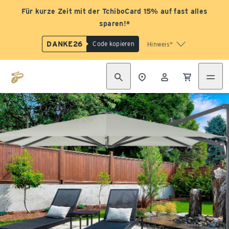
Für kurze Zeit mit der TchiboCard 15% auf fast alles
sparen!*
DANKE26
Code kopieren
Hinweis*