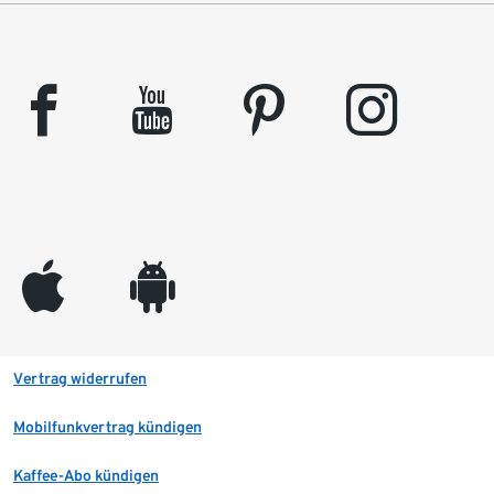
facebook
youtube
pinterest
instagram
appleinc
android
Vertrag widerrufen
Mobilfunkvertrag kündigen
Kaffee-Abo kündigen