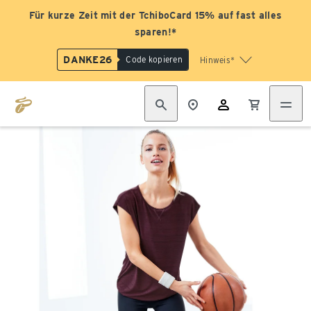
Für kurze Zeit mit der TchiboCard 15% auf fast alles
sparen!*
DANKE26
Code kopieren
Hinweis*