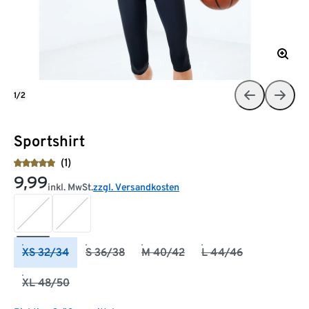
1/2
Sportshirt
(1)
9,99
inkl. MwSt.
zzgl. Versandkosten
XS 32/34
S 36/38
M 40/42
L 44/46
XL 48/50