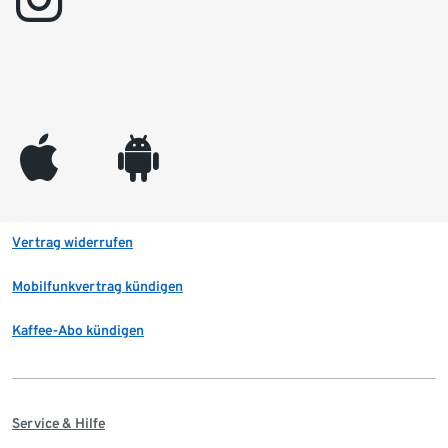
appleinc
android
Vertrag widerrufen
Mobilfunkvertrag kündigen
Kaffee-Abo kündigen
Service & Hilfe