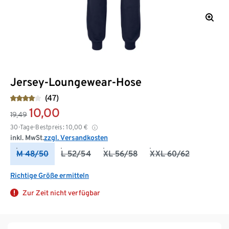
Jersey-Loungewear-Hose
(47)
10,00
19,49
30-Tage-Bestpreis:
10,00
€
inkl. MwSt.
zzgl. Versandkosten
M 48/50
L 52/54
XL 56/58
XXL 60/62
Richtige Größe ermitteln
Zur Zeit nicht verfügbar