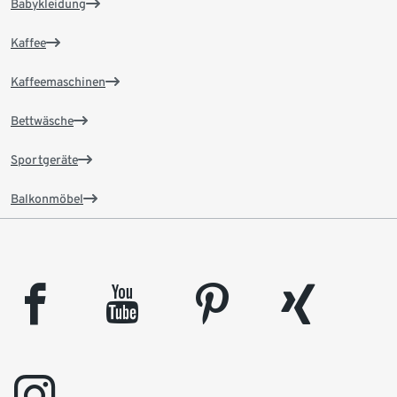
Babykleidung
Kaffee
Kaffeemaschinen
Bettwäsche
Sportgeräte
Balkonmöbel
facebook
youtube
pinterest
xing
instagram