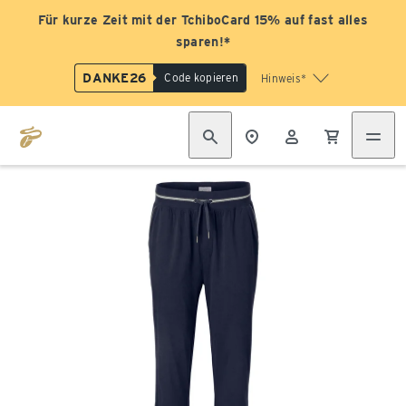
Für kurze Zeit mit der TchiboCard 15% auf fast alles
sparen!*
DANKE26
Code kopieren
Hinweis*