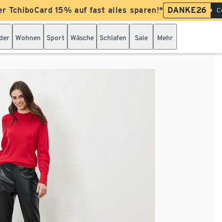
er TchiboCard 15% auf fast alles sparen!*
DANKE26
C
der
Wohnen
Sport
Wäsche
Schlafen
Sale
Mehr