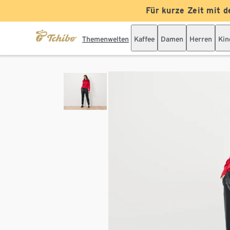
Für kurze Zeit mit d
Themenwelten
Kaffee
Damen
Herren
Kin