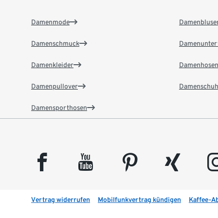
Damenmode
Damenbluse
Damenschmuck
Damenunter
Damenkleider
Damenhose
Damenpullover
Damenschuh
Damensporthosen
facebook
youtube
pinterest
xing
insta
Vertrag widerrufen
Mobilfunkvertrag kündigen
Kaffee-A