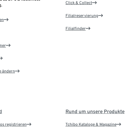
Click & Collect
.
Filialreservierung
en
Filialfinder
ner
e ändern
d
Rund um unsere Produkte
os registrieren
Tchibo Kataloge & Magazine