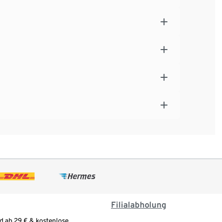
Filialabholung
d ab 29 € & kostenlose