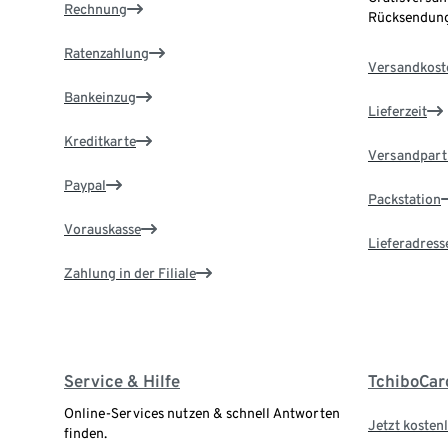
Rechnung
Rücksendung
Ratenzahlung
Versandkost
Bankeinzug
Lieferzeit
Kreditkarte
Versandpart
Paypal
Packstation
Vorauskasse
Lieferadress
Zahlung in der Filiale
Service & Hilfe
TchiboCar
Online-Services nutzen & schnell Antworten
Jetzt kostenl
finden.