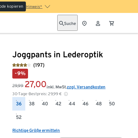
ode kopieren
Hinweis*
Suche
Joggpants in Lederoptik
(197)
-9%
27,00
29,99
inkl. MwSt.
zzgl. Versandkosten
30-Tage-Bestpreis:
29,99
€
36
38
40
42
44
46
48
50
52
Richtige Größe ermitteln