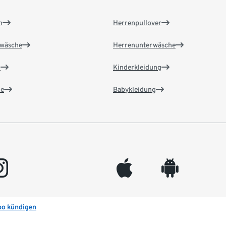
n
Herrenpullover
wäsche
Herrenunterwäsche
n
Kinderkleidung
e
Babykleidung
gram
appleinc
android
bo kündigen