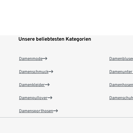
Unsere beliebtesten Kategorien
Damenmode
Damenbluse
Damenschmuck
Damenunter
Damenkleider
Damenhose
Damenpullover
Damenschuh
Damensporthosen