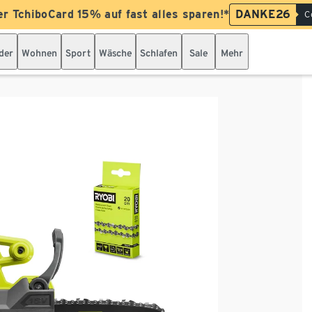
er TchiboCard 15% auf fast alles sparen!*
DANKE26
C
der
Wohnen
Sport
Wäsche
Schlafen
Sale
Mehr