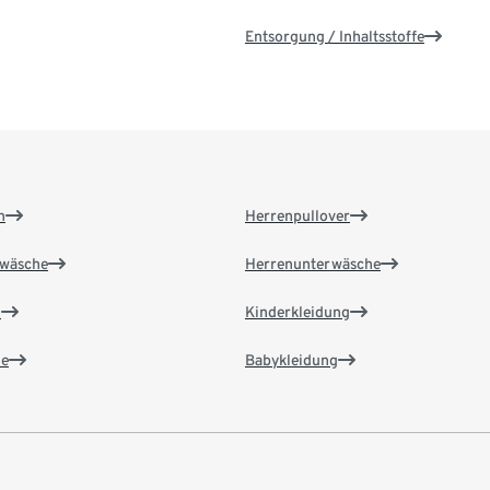
Entsorgung / Inhaltsstoffe
n
Herrenpullover
wäsche
Herrenunterwäsche
n
Kinderkleidung
e
Babykleidung