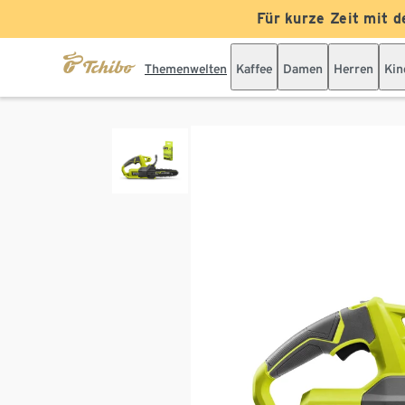
Für kurze Zeit mit d
Themenwelten
Kaffee
Damen
Herren
Kin