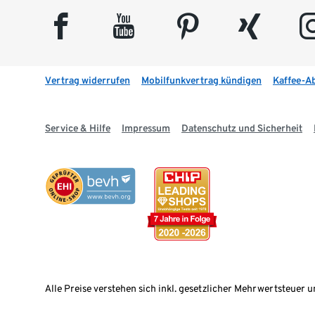
facebook
youtube
pinterest
xing
insta
Vertrag widerrufen
Mobilfunkvertrag kündigen
Kaffee-A
Service & Hilfe
Impressum
Datenschutz und Sicherheit
Alle Preise verstehen sich inkl. gesetzlicher Mehrwertsteuer u