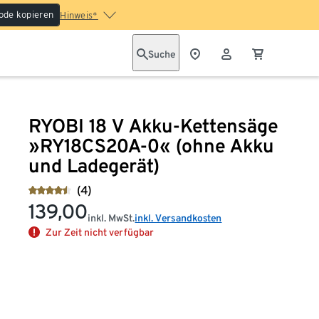
ode kopieren
Hinweis*
Suche
RYOBI 18 V Akku-Kettensäge
»RY18CS20A-0« (ohne Akku
und Ladegerät)
(4)
139,00
inkl. MwSt.
inkl. Versandkosten
Zur Zeit nicht verfügbar