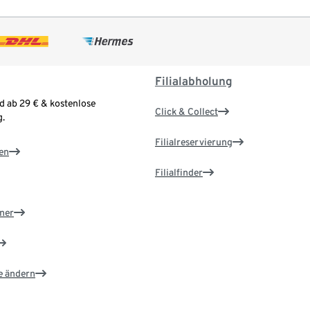
Filialabholung
d ab 29 € & kostenlose
Click & Collect
.
Filialreservierung
en
Filialfinder
ner
e ändern