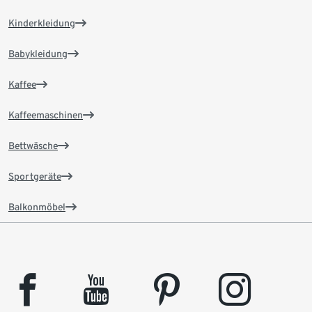
Kinderkleidung
Babykleidung
Kaffee
Kaffeemaschinen
Bettwäsche
Sportgeräte
Balkonmöbel
facebook
youtube
pinterest
instagram