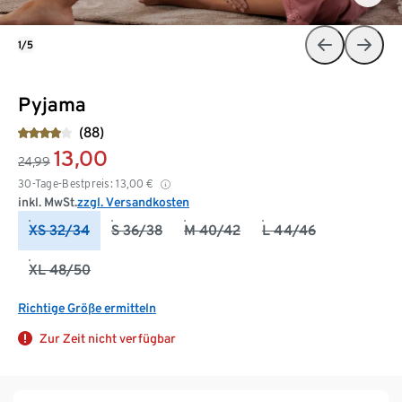
1/5
Pyjama
(88)
13,00
24,99
30-Tage-Bestpreis:
13,00
€
inkl. MwSt.
zzgl. Versandkosten
XS 32/34
S 36/38
M 40/42
L 44/46
XL 48/50
Richtige Größe ermitteln
Zur Zeit nicht verfügbar