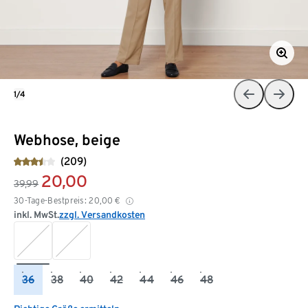
1/4
Webhose, beige
(209)
20,00
39,99
30-Tage-Bestpreis:
20,00
€
inkl. MwSt.
zzgl. Versandkosten
36
38
40
42
44
46
48