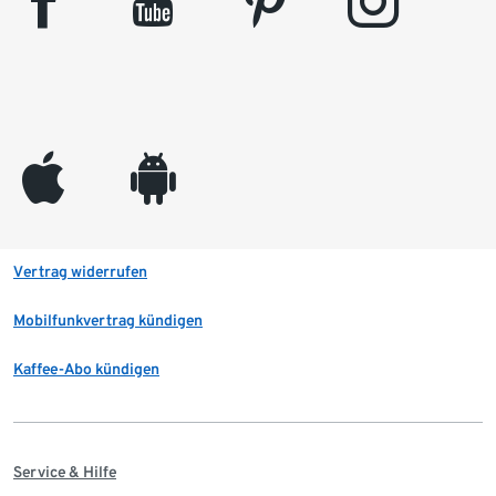
facebook
youtube
pinterest
instagram
appleinc
android
Vertrag widerrufen
Mobilfunkvertrag kündigen
Kaffee-Abo kündigen
Service & Hilfe