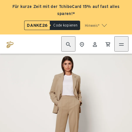
Für kurze Zeit mit der TchiboCard 15% auf fast alles
sparen!*
DANKE26
Code kopieren
Hinweis*