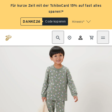
Für kurze Zeit mit der TchiboCard 15% auf fast alles
sparen!*
DANKE26
Code kopieren
Hinweis*