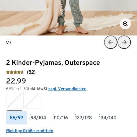
1/7
2 Kinder-Pyjamas, Outerspace
(82)
22,99
inkl. MwSt.
zzgl. Versandkosten
€/Stück
11,50
86/92
98/104
110/116
122/128
134/140
Richtige Größe ermitteln