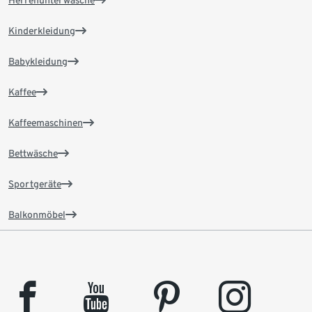
Herrenunterwäsche
Kinderkleidung
Babykleidung
Kaffee
Kaffeemaschinen
Bettwäsche
Sportgeräte
Balkonmöbel
facebook
youtube
pinterest
instagram