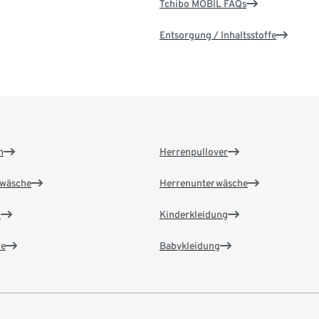
Tchibo MOBIL FAQs
Entsorgung / Inhaltsstoffe
n
Herrenpullover
wäsche
Herrenunterwäsche
n
Kinderkleidung
e
Babykleidung