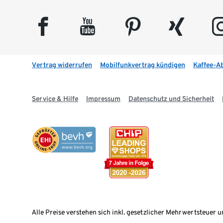
facebook
youtube
pinterest
xing
insta
Vertrag widerrufen
Mobilfunkvertrag kündigen
Kaffee-A
Service & Hilfe
Impressum
Datenschutz und Sicherheit
Alle Preise verstehen sich inkl. gesetzlicher Mehrwertsteuer u