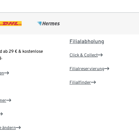
Filialabholung
d ab 29 € & kostenlose
Click & Collect
.
Filialreservierung
en
Filialfinder
ner
e ändern