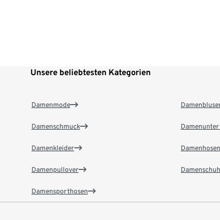
Unsere beliebtesten Kategorien
Damenmode
Damenbluse
Damenschmuck
Damenunter
Damenkleider
Damenhose
Damenpullover
Damenschuh
Damensporthosen