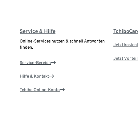
Service & Hilfe
TchiboCar
Online-Services nutzen & schnell Antworten
Jetzt kostenl
finden.
Jetzt Vortei
Service-Bereich
Hilfe & Kontakt
Tchibo Online-Konto