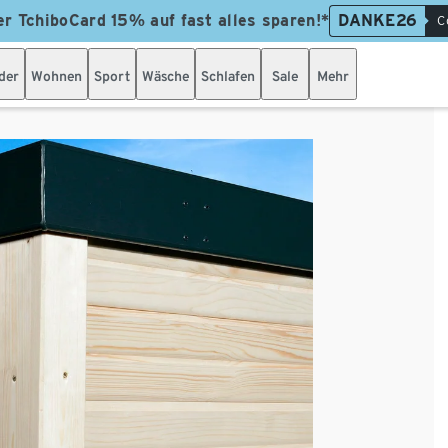
er TchiboCard 15% auf fast alles sparen!*
DANKE26
C
der
Wohnen
Sport
Wäsche
Schlafen
Sale
Mehr