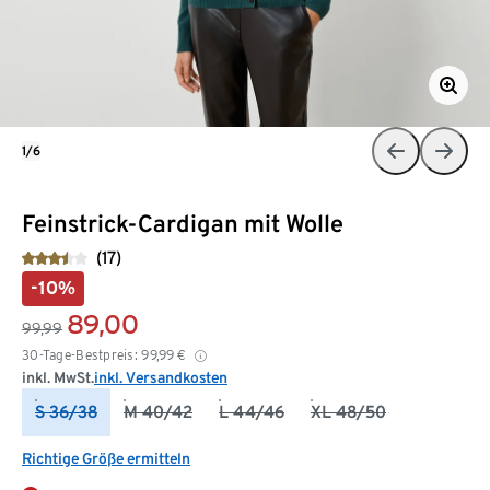
1/6
Feinstrick-Cardigan mit Wolle
(17)
-10%
89,00
99,99
30-Tage-Bestpreis:
99,99
€
inkl. MwSt.
inkl. Versandkosten
S 36/38
M 40/42
L 44/46
XL 48/50
Richtige Größe ermitteln