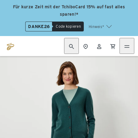
Für kurze Zeit mit der TchiboCard 15% auf fast alles
sparen!*
DANKE26
Code kopieren
Hinweis*