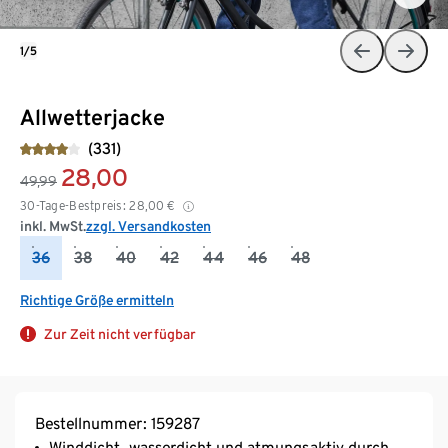
1/5
Allwetterjacke
(331)
28,00
49,99
30-Tage-Bestpreis:
28,00
€
inkl. MwSt.
zzgl. Versandkosten
36
38
40
42
44
46
48
Richtige Größe ermitteln
Zur Zeit nicht verfügbar
Bestellnummer: 159287
Winddicht, wasserdicht und atmungsaktiv durch