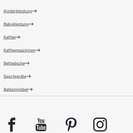
Kinderkleidung
Babykleidung
Kaffee
Kaffeemaschinen
Bettwäsche
Sportgeräte
Balkonmöbel
facebook
youtube
pinterest
instagram