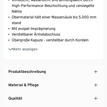
High-Performance-Beschichtung und versiegelte
Nähte
Obermaterial hält einer Wassersäule bis 5.000 mm
stand
Mit evopel-Imprägnierung
Verstellbarer Ärmelabschluss
Übergroße Kapuze - verstellbar durch Kordeln
2 große Taschen auf der Vorderseite – mit seitlichen
Mehr anzeigen
Zugriffen
Mit Silikonbadge am Arm
A-Linie
Mit Taftfutter
Produktbeschreibung
Material & Pflege
Qualität