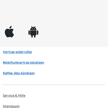
appleinc
android
Vertrag widerrufen
Mobilfunkvertrag kündigen
Kaffee-Abo kündigen
Service & Hilfe
Impressum