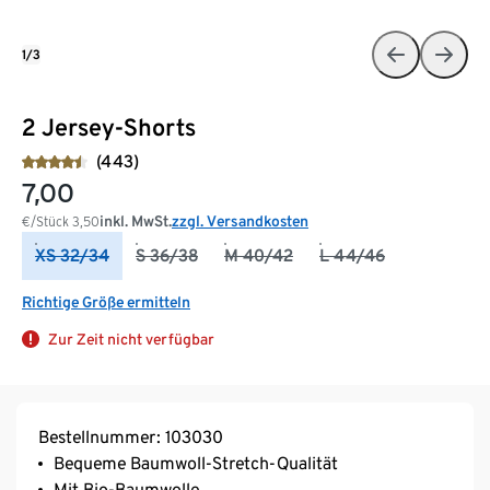
1/3
2 Jersey-Shorts
(443)
7,00
inkl. MwSt.
zzgl. Versandkosten
€/Stück
3,50
XS 32/34
S 36/38
M 40/42
L 44/46
Richtige Größe ermitteln
Zur Zeit nicht verfügbar
Bestellnummer: 103030
Bequeme Baumwoll-Stretch-Qualität
Mit Bio-Baumwolle