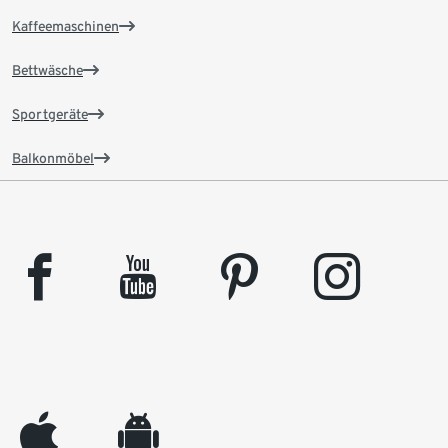
Kaffeemaschinen
Bettwäsche
Sportgeräte
Balkonmöbel
facebook
youtube
pinterest
instagram
appleinc
android