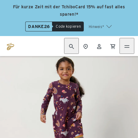
Für kurze Zeit mit der TchiboCard 15% auf fast alles
sparen!*
DANKE26
Code kopieren
Hinweis*