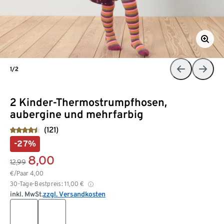
1/2
2 Kinder-Thermostrumpfhosen,
aubergine und mehrfarbig
(121)
-27%
8,00
12,99
€/Paar
4,00
30-Tage-Bestpreis:
11,00
€
inkl. MwSt.
zzgl. Versandkosten