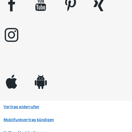
facebook
youtube
pinterest
xing
instagram
appleinc
android
Vertrag widerrufen
Mobilfunkvertrag kündigen